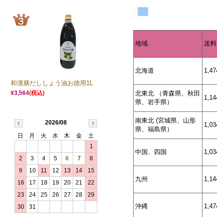
地域
送料
北海道
1,4
和漢膳だししょう油お徳用1L
北東北 （青森県、秋田
¥3,564
(税込)
1,1
県、岩手県）
南東北 (宮城県、山形
2026/08
1,0
県、福島県）
日
月
火
水
木
金
土
1
中国、四国
1,0
2
3
4
5
6
7
8
9
10
11
12
13
14
15
九州
1,1
16
17
18
19
20
21
22
23
24
25
26
27
28
29
沖縄
1,4
30
31