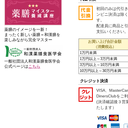
初回のみは代引
ンビニ決済は除
す。
配達員に商品と
薬膳のイメージを一新！
支払いください
まったく新しい薬膳＝和漢膳を
楽しみながら完全マスター
お買い上げ合計金額
（消費税込）
1万円未満
1万円以上～3万円未満
一般社団法人和漢薬膳食医学会
3万円以上～10万円未満
公式ページは
こちら
10万円以上～30万円未満
クレジット決済
VISA、MasterC
DinersClub
(決済確認後３営
たします）