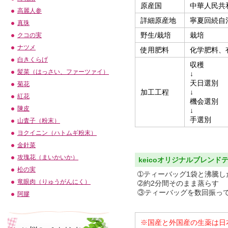
原産国
中華人民共
高麗人参
詳細原産地
寧夏回続自
真珠
野生/栽培
栽培
クコの実
ナツメ
使用肥料
化学肥料、
白きくらげ
収穫
髪菜（はっさい、ファーツァイ）
↓
天日選別
菊花
加工工程
↓
紅花
機会選別
陳皮
↓
手選別
山査子（粉末）
ヨクイニン（ハトムギ粉末）
金針菜
攻瑰花（まいかいか）
keicoオリジナルブレン
松の実
➀ティーバッグ1袋と沸騰した
竜眼肉（りゅうがんにく）
➁約2分間そのまま蒸らす
③ティーバッグを数回振っ
阿膠
※国産と外国産の生薬は日