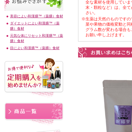
全な素材を使用していま
末・顆粒など）は、全て
さい。
美容によい和漢膳™（薬膳）食材
※生薬は天然のものですの
ダイエットによい和漢膳™（薬
菜や果物の価格変動と同
膳）食材
グラム数が変わる場合も
お願い申し上げます。
元気な体にリセット和漢膳™（薬
膳）食材
目によい和漢膳™（薬膳）食材