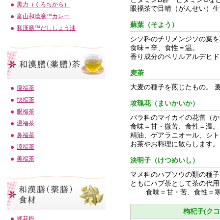
黒力（くろちから）
眼福茶で目晴（がんせい）生
富山和漢膳™カレー
蘇葉（そよう）
和漢膳™だししょう油
シソ科のチリメンジソの葉を
食味＝辛、食性＝温。
香り成分のペリルアルデヒド
麦茶
大麦の種子を煎じたもの。 
痩福茶
快福茶
攻瑰花（まいかいか）
眼福茶
バラ科のマイカイの花蕾（か
温福茶
食味＝甘・微苦、食性＝温。
精油、ゲアラニオール、シト
鼻福茶
お茶やお料理に散らします。
涼福茶
美福茶
決明子（けつめいし）
マメ科のハブソウの類の種子
ともにハブ茶として茶の代用
食味＝甘・苦、食性＝
枸杞子(ク
蜂花粉