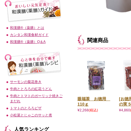
和漢膳®（薬膳）とは
カンタン和漢食材ガイド
関連商品
和漢膳®（薬膳）Q＆A
サーモンの菊花巻き
牛肉ととろろの紅花うどん
牛肉とトマトのガーリック焼きご
眼福茶 お徳用
[お徳
まだれ
110ｇ
の実 5
トマトのとろろピザ
¥2,268
(税込)
¥4,860
小松菜とじゃこのサッと煮
人気ランキング