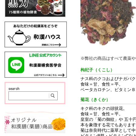
※弊社の商品はすべて農薬や
枸杞子（くこし）
ナス科のクコおよびナガバク
食味＝甘、食性＝平。
ベータカロチン、ビタミンＢ
菊花（きくか）
キク科のキクの頭状花。
食味＝甘、食性＝平。
皇室の「菊の御紋」や 五十
本を象徴する花でもあります
菊は奈良時代に薬草として中
ビタミンB群・ビタミンCな