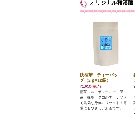
オリジナル和漢膳
快福茶 ティーバッ
グ（2ｇ×12袋）
¥1,650
(税込)
藍茶、ルイボスティー、熊
笹、蘇葉、クコの実、ナツメ
で元気な身体にリセット！胃
腸にもやさしいお茶です。