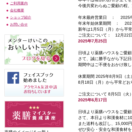
ご利用案内
今後共変わらぬご愛顧の程、
会社概要
年末最終営業日 ： 2025年
ショップ紹介
年末年始休業期間 ： 2025
お問い合せ
新年は1月5日（月）から平
ご注文について： 12月2
2025年7月25日
日頃より薬膳ハウスをご愛顧
さて、誠に勝手ながら下記日
期間中はご不便をおかけ致し
休業期間 2025年8月9日（
8月18日（月）から平常ど
ご注文について 8月5日（
2025年6月17日
日頃より薬膳ハウスをご愛顧
さて、本日より和漢食材に1
また送料も改訂し、15,00
ぜひ安心・安全な和漢食材を
薬膳のイメージを一新！