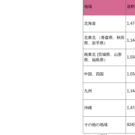
地域
送料
北海道
1,4
北東北 （青森県、秋田
1,1
県、岩手県）
南東北 (宮城県、山形
1,0
県、福島県）
中国、四国
1,0
九州
1,1
沖縄
1,4
その他の地域
924