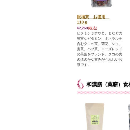
眼福茶 お徳用
110ｇ
¥2,268
(税込)
ビタミンＢ群やＣ、Ｅなどの
豊富なビタミン、ミネラルを
含むクコの実、菊花、シソ、
麦茶、ハブ茶、ローズレッド
の茶葉をブレンド。クコの実
のほのかな甘みがうれしいお
茶です。
和漢膳（薬膳）食