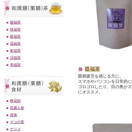
痩福茶
快福茶
眼福茶
温福茶
鼻福茶
涼福茶
美福茶
眼福茶
眼精疲労を感じる方に。
スマホやパソコンを日常的に
ゴロゴロしたり、目の奥がズ
にオススメ。
蜂花粉
高麗人参
真珠
クコの実
ナツメ