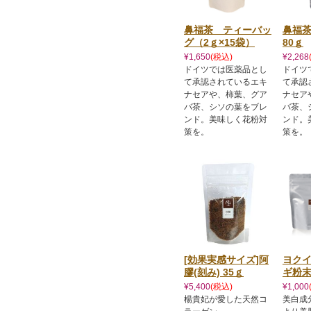
鼻福茶 ティーバッ
鼻福
グ（2ｇ×15袋）
80ｇ
¥1,650
(税込)
¥2,268
ドイツでは医薬品とし
ドイツ
て承認されているエキ
て承認
ナセアや、柿葉、グア
ナセア
バ茶、シソの葉をブレ
バ茶、
ンド。美味しく花粉対
ンド。
策を。
策を。
[効果実感サイズ]阿
ヨク
膠(刻み) 35ｇ
ギ粉末
¥5,400
(税込)
¥1,000
楊貴妃が愛した天然コ
美白成