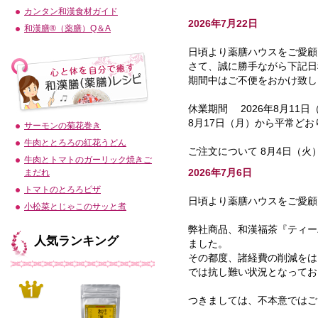
カンタン和漢食材ガイド
2026年7月22日
和漢膳®（薬膳）Q＆A
日頃より薬膳ハウスをご愛顧
さて、誠に勝手ながら下記日
期間中はご不便をおかけ致し
休業期間 2026年8月11日
8月17日（月）から平常ど
サーモンの菊花巻き
牛肉ととろろの紅花うどん
ご注文について 8月4日（
牛肉とトマトのガーリック焼きご
2026年7月6日
まだれ
トマトのとろろピザ
日頃より薬膳ハウスをご愛顧
小松菜とじゃこのサッと煮
弊社商品、和漢福茶『ティー
人気ランキング
ました。
その都度、諸経費の削減をは
では抗し難い状況となってお
つきましては、不本意ではご