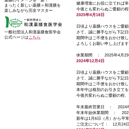
健康増進にお役に立てれば幸
まったく新しい薬膳＝和漢膳を
今後とも変わらぬご愛顧の程
楽しみながら完全マスター
2025年4月18日
日頃より薬膳ハウスをご愛顧
さて、誠に勝手ながら下記日
一般社団法人和漢薬膳食医学会
公式ページは
こちら
期間中はご不便をおかけ致し
よろしくお願い申し上げます
休業期間 ： 2025年4月
2024年12月4日
日頃より薬膳ハウスをご愛顧
さて、誠に勝手ながら下記日
期間中はご不便をおかけ致し
本年中は格別のお引き立てを
今後共変わらぬご愛顧の程、
年末最終営業日 ： 2024年
年末年始休業期間 ： 2024
新年は1月6日（月）から平
ご注文について： 12月2