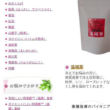
白きくらげ
髪菜（はっさい、ファーツァイ）
菊花
紅花
陳皮
山査子（粉末）
ヨクイニン（ハトムギ粉末）
金針菜
攻瑰花（まいかいか）
松の実
竜眼肉（りゅうがんにく）
温福茶
阿膠
冷えでお悩みの方に。
体質改善で冷え症対策に。
杜仲、シソ、ローズレッドな
くし体を温めてくれます。
美容によい和漢膳™（薬膳）食材
ダイエットによい和漢膳™（薬
膳）食材