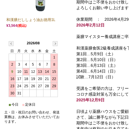
期間中はご不便をおかけ致し
よろしくお願い申し上げます
休業期間 ： 2026年4月
和漢膳だししょう油お徳用1L
2026年2月12日
¥3,564
(税込)
薬膳マイスター養成講座ご卒
2026/08
和漢薬膳食医2級養成講座を
日
月
火
水
木
金
土
第1回…5月9日（土）
1
第2回…5月10日（日）
2
3
4
5
6
7
8
第3回…6月13日（土）
第4回…6月14日（日）
9
10
11
12
13
14
15
試験…7月12日（日）
16
17
18
19
20
21
22
23
24
25
26
27
28
29
受講をご希望の方は、フリー
30
31
コロナ感染対策も万全にして
2025年12月9日
■
■
今日
定休日
日頃より薬膳ハウスをご愛顧
土・日・祝日のお問い合わせ、発送
さて、誠に勝手ながら下記日
業務は、お休みさせていただいてお
ります。
期間中はご不便をおかけ致し
本年中は格別のお引き立てを