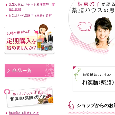
元気な体にリセット和漢膳™（薬
膳）食材
目によい和漢膳™（薬膳）食材
ショップからのお
和漢膳®（薬膳）とは