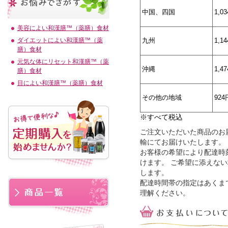
中国、四国
1,0
美容によい和漢膳™（薬膳）食材
九州
1,1
ダイエットによい和漢膳™（薬
膳）食材
元気な体にリセット和漢膳™（薬
沖縄
1,4
膳）食材
目によい和漢膳™（薬膳）食材
その他の地域
924
※すべて税込
ご注文いただいた商品のお
輸にてお届けいたします。
お客様の希望により配達時
けます。 ご希望に添えな
します。
配達時間帯の指定はあくま
理解ください。