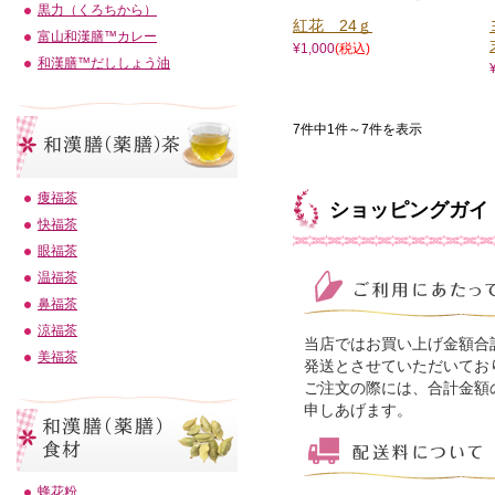
黒力（くろちから）
紅花 24ｇ
富山和漢膳™カレー
¥1,000
(税込)
和漢膳™だししょう油
7件中1件～7件を表示
痩福茶
ショッピングガイ
快福茶
眼福茶
温福茶
鼻福茶
涼福茶
当店ではお買い上げ金額合
美福茶
発送とさせていただいてお
ご注文の際には、合計金額
申しあげます。
蜂花粉