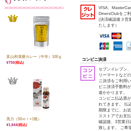
VISA、MasterC
DinersClub
(決済確認後３営
たします）
富山和漢膳カレー（中辛）100ｇ
コンビニ決済
¥750
(税込)
セブンイレブン
リーマートなどの
ニ決済をご利用
ビニ決済手数料が
途かかります。
コンビニ払込票が
れてきます。 払
期限までに、お
スストアでお支
黒力（50ｍｌ×1瓶）
確認後、3営業日
¥1,944
(税込)
致します。 ご希