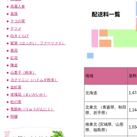
高麗人参
真珠
クコの実
ナツメ
白きくらげ
髪菜（はっさい、ファーツァイ）
菊花
紅花
陳皮
山査子（粉末）
地域
送料
ヨクイニン（ハトムギ粉末）
金針菜
北海道
1,4
攻瑰花（まいかいか）
松の実
北東北 （青森県、秋田
竜眼肉（りゅうがんにく）
1,1
県、岩手県）
阿膠
南東北 (宮城県、山形
1,0
県、福島県）