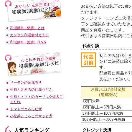
お支払い方法は以下の3種
だけます。
クレジット・コンビニ決済
了をご確認させていただき
和漢膳®（薬膳）とは
商品を発送いたします。
カンタン和漢食材ガイド
代引きは３営業日以内にご
和漢膳®（薬膳）Q＆A
代金引換
初回のみは代引
ンビニ決済は除
す。
配達員に商品と
支払いください
サーモンの菊花巻き
お買い上げ合計金額
牛肉ととろろの紅花うどん
（消費税込）
牛肉とトマトのガーリック焼きご
1万円未満
まだれ
1万円以上～3万円未満
トマトのとろろピザ
3万円以上～10万円未満
小松菜とじゃこのサッと煮
10万円以上～30万円未満
人気ランキング
クレジット決済