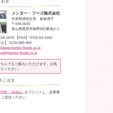
メンター・フーズ株式会社
代表取締役社長 板倉啓子
〒938-0035
富山県黒部市牧野682番地の１
4-1678 【FAX】 0765-54-1502
 0120-080-965
://www.mentor-foods.co.jp
ura@mentor-foods.co.jp
こちらでもご購入いただけます。お気
寄りください。
PDF：154px］
をプリントし、必要事
えご送信ください。