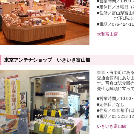
■営業時間／10:00～
■定休日／水曜日（
■住所／富山県富山市
地下1階
■電話／076-424-
大和富山店
東京アンテナショップ いきいき富山館
東京・有楽町にあ
交通会館内にあり
す。写真は試食販
先生も陣頭に立っ
■営業時間／10:00
■定休日／なし
■住所／東京都千代田
■電話／03-3213-12
いきいき富山館