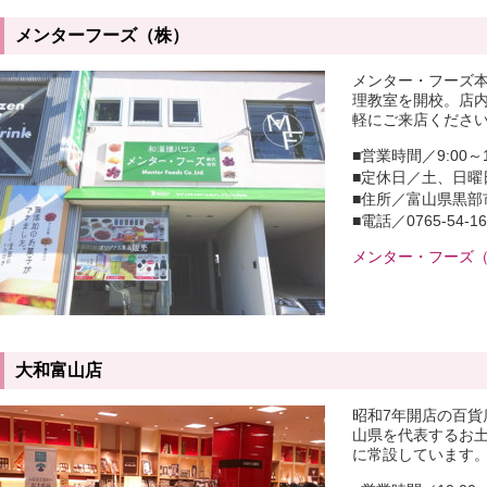
メンターフーズ（株）
メンター・フーズ
理教室を開校。店
軽にご来店くださ
■営業時間／9:00～1
■定休日／土、日曜
■住所／富山県黒部市
■電話／0765-54-16
メンター・フーズ（
大和富山店
昭和7年開店の百貨
山県を代表するお
に常設しています