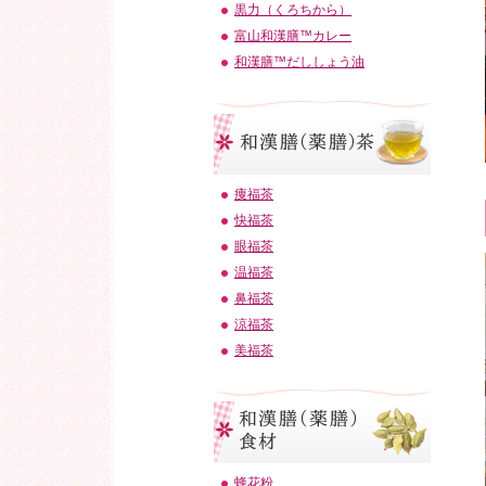
黒力（くろちから）
富山和漢膳™カレー
和漢膳™だししょう油
痩福茶
快福茶
眼福茶
温福茶
鼻福茶
涼福茶
美福茶
蜂花粉