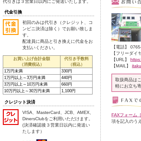
代引きは３営業日以内にご発送いたします。
代金引換
初回のみは代引き（クレジット、コ
ンビニ決済は除く）でお願い致しま
す。
配達員に商品と引き換えに代金をお
【電話】 0765-5
支払いください。
【フリーダイヤル】
お買い上げ合計金額
代引き手数料
【URL】
https
（消費税込）
（税込）
【MAIL】
itak
1万円未満
330円
1万円以上～3万円未満
440円
取扱商品は
3万円以上～10万円未満
660円
軽にお立ち
10万円以上～30万円未満
1,100円
クレジット決済
VISA、MasterCard、JCB、AMEX、
FAXフォーム［
DinersClubをご利用いただけます。
項を記入のう
(決済確認後３営業日以内に発送い
たします）