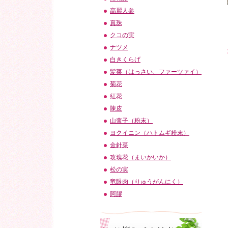
高麗人参
真珠
クコの実
ナツメ
白きくらげ
髪菜（はっさい、ファーツァイ）
菊花
紅花
陳皮
山査子（粉末）
ヨクイニン（ハトムギ粉末）
金針菜
攻瑰花（まいかいか）
松の実
竜眼肉（りゅうがんにく）
阿膠