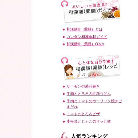
和漢膳®（薬膳）とは
カンタン和漢食材ガイド
和漢膳®（薬膳）Q＆A
サーモンの菊花巻き
牛肉ととろろの紅花うどん
牛肉とトマトのガーリック焼きご
まだれ
トマトのとろろピザ
小松菜とじゃこのサッと煮
人気ランキング