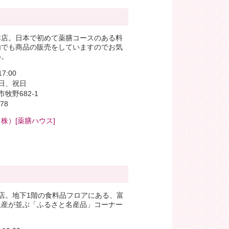
本店。日本で初めて薬膳コースのある料
内でも商品の販売をしていますのでお気
い。
7:00
日、祝日
牧野682-1
78
株）[薬膳ハウス]
店。地下1階の食料品フロアにある、富
土産が並ぶ「ふるさと名産品」コーナー
。