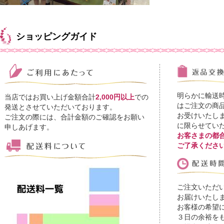
ショッピングガイド
明らかに輸送
当店ではお買い上げ金額合計
2,000円以上
での
はご注文の商
発送とさせていただいております。
お受けいたし
ご注文の際には、合計金額のご確認をお願い
に限らせてい
申しあげます。
お客さまの都
ご了承くださ
ご注文いただ
お届けいたし
お客様の希望
３日の余裕を