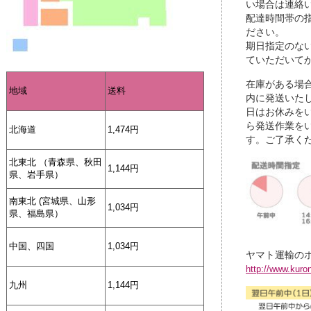
い場合は連絡
配達時間帯の
ださい。
期日指定のな
ていただいて
在庫がある場
地域
送料
内に発送いた
日はお休みを
ら発送作業を
北海道
1,474円
す。ご了承く
北東北 （青森県、秋田
1,144円
県、岩手県）
南東北 (宮城県、山形
1,034円
県、福島県）
中国、四国
1,034円
ヤマト運輸の
http://www.kuro
九州
1,144円