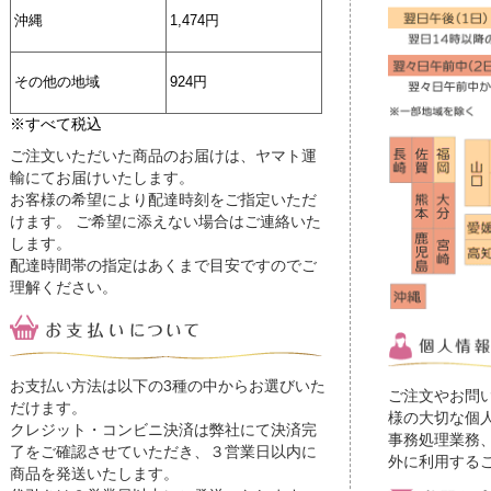
沖縄
1,474円
その他の地域
924円
※すべて税込
ご注文いただいた商品のお届けは、ヤマト運
輸にてお届けいたします。
お客様の希望により配達時刻をご指定いただ
けます。 ご希望に添えない場合はご連絡いた
します。
配達時間帯の指定はあくまで目安ですのでご
理解ください。
お支払い方法は以下の3種の中からお選びいた
ご注文やお問
だけます。
様の大切な個
クレジット・コンビニ決済は弊社にて決済完
事務処理業務
了をご確認させていただき、３営業日以内に
外に利用する
商品を発送いたします。