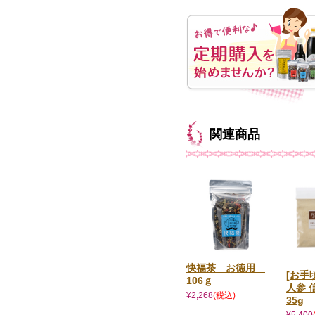
関連商品
快福茶 お徳用
[お手
106ｇ
人参 
¥2,268
(税込)
35g
¥5,400