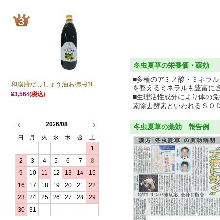
冬虫夏草の栄養価・薬効
■多種のアミノ酸・ミネラル
和漢膳だししょう油お徳用1L
を整えるミネラルも豊富に
¥3,564
(税込)
■生理活性成分により体の免
素除去酵素といわれるＳＯ
2026/08
冬虫夏草の薬効 報告例
日
月
火
水
木
金
土
1
2
3
4
5
6
7
8
9
10
11
12
13
14
15
16
17
18
19
20
21
22
23
24
25
26
27
28
29
30
31