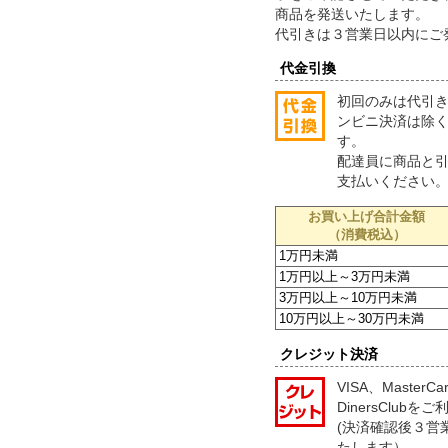
商品を発送いたします。
代引きは３営業日以内にご
代金引換
初回のみは代引
ンビニ決済は除
す。
配達員に商品と
支払いください
お買い上げ合計金額
（消費税込）
1万円未満
1万円以上～3万円未満
3万円以上～10万円未満
10万円以上～30万円未満
クレジット決済
VISA、MasterC
DinersClub
(決済確認後３営
たします）