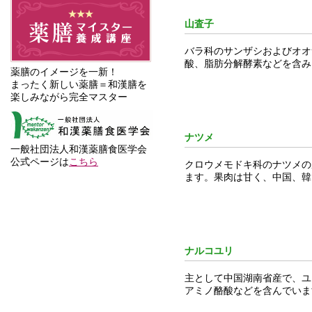
山査子
バラ科のサンザシおよびオオ
酸、脂肪分解酵素などを含み
薬膳のイメージを一新！
まったく新しい薬膳＝和漢膳を
楽しみながら完全マスター
ナツメ
一般社団法人和漢薬膳食医学会
公式ページは
こちら
クロウメモドキ科のナツメの
ます。果肉は甘く、中国、韓
ナルコユリ
主として中国湖南省産で、ユ
アミノ酪酸などを含んでいま