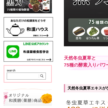
天然冬虫夏草と
75種の酵素入りパワ
天然冬虫夏草エキスがな