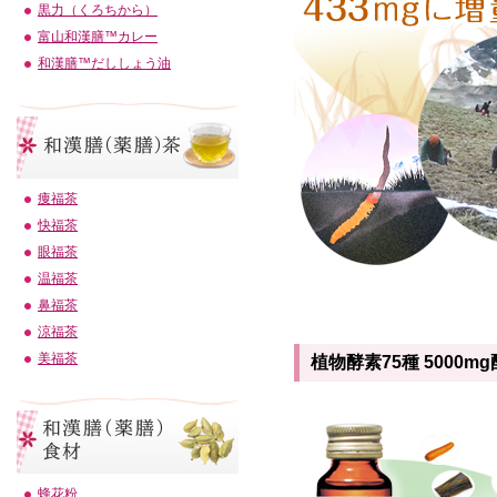
黒力（くろちから）
富山和漢膳™カレー
和漢膳™だししょう油
痩福茶
快福茶
眼福茶
温福茶
鼻福茶
涼福茶
美福茶
植物酵素75種 5000m
蜂花粉