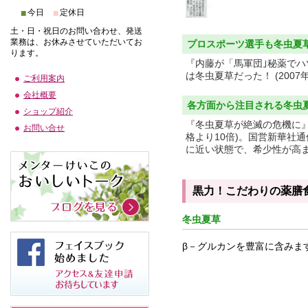
■
■
今日
定休日
土・日・祝日のお問い合わせ、発送
業務は、お休みさせていただいてお
プロスポーツ選手も冬虫夏
ります。
『内藤が「馬軍団｣秘薬でハ
は冬虫夏草だった！ (200
ご利用案内
会社概要
各方面から注目される冬虫
ショップ紹介
『冬虫夏草が絶滅の危機に』
お問い合せ
格より10倍)。国営新華社
に近い状態で、希少性が高まっ
黒力！こだわりの薬膳
冬虫夏草
β－グルカンを豊富に含みま