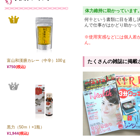
体力維持に助かっています
何十という書類に目を通し
んで仕事がはかどり助かって
※使用実感などには個人差
ん。
富山和漢膳カレー（中辛）100ｇ
たくさんの雑誌に掲載
¥750
(税込)
黒力（50ｍｌ×1瓶）
¥1,944
(税込)