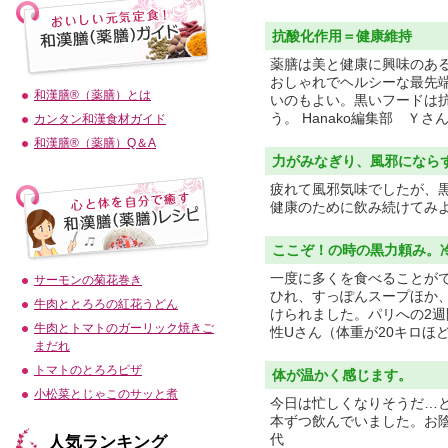
抗酸化作用＝健康維持
薬膳は美と健康に興味のあ
おしゃれでヘルシーな最先
和漢膳®（薬膳）とは
いのもよい。黒いフードは
う。 Hanako編集部 Ｙさ
カンタン和漢食材ガイド
和漢膳®（薬膳）Q＆A
力がみなぎり、風邪になら
疲れて風邪気味でしたが、
健康のために飲み続けてみ
ここぞ！の時の黒力頼み。
一度に多くを食べることが
サーモンの菊花巻き
ひれ、すっぽんスープほか
牛肉ととろろの紅花うどん
けられました。パリへの2週
牛肉とトマトのガーリック焼きご
性Uさん（体重が20キロほ
まだれ
トマトのとろろピザ
体が温かく感じます。
小松菜とじゃこのサッと煮
今日は忙しくなりそうだ…
本ずつ飲んでいました。お陰
代
人気ランキング