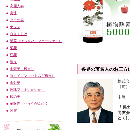
高麗人参
真珠
クコの実
ナツメ
白きくらげ
髪菜（はっさい、ファーツァイ）
菊花
紅花
陳皮
各界の著名人のお三方
山査子（粉末）
ヨクイニン（ハトムギ粉末）
株式会
金針菜
（前）
攻瑰花（まいかいか）
中尾 
松の実
竜眼肉（りゅうがんにく）
『 黒
阿膠
同友会
とくに