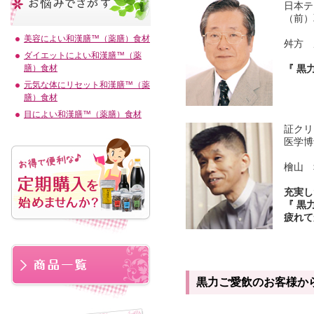
日本テ
（前）
美容によい和漢膳™（薬膳）食材
舛方 
ダイエットによい和漢膳™（薬
『 黒
膳）食材
元気な体にリセット和漢膳™（薬
膳）食材
目によい和漢膳™（薬膳）食材
証クリ
医学博
檜山 
充実し
『 黒
疲れて
黒力ご愛飲のお客様か