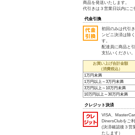
商品を発送いたします。
代引きは３営業日以内にご
代金引換
初回のみは代引
ンビニ決済は除
す。
配達員に商品と
支払いください
お買い上げ合計金額
（消費税込）
1万円未満
1万円以上～3万円未満
3万円以上～10万円未満
10万円以上～30万円未満
クレジット決済
VISA、MasterC
DinersClub
(決済確認後３営
たします）