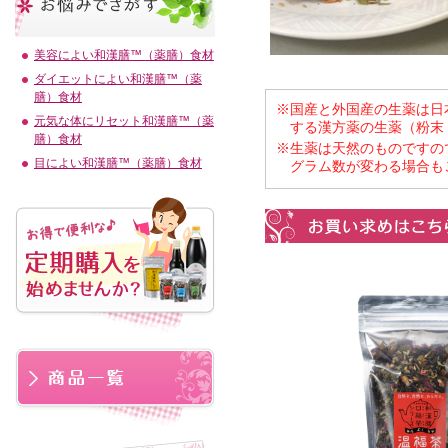
美容によい和漢膳™（薬膳）食材
ダイエットによい和漢膳™（薬
膳）食材
※国産と外国産の生薬は日
元気な体にリセット和漢膳™（薬
する漢方薬の生薬（粉末
膳）食材
※生薬は天然のものですの
目によい和漢膳™（薬膳）食材
グラム数が変わる場合も