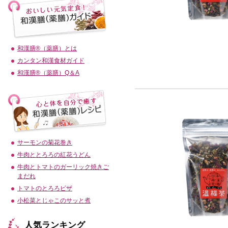
和漢膳®（薬膳）とは
カンタン和漢食材ガイド
和漢膳®（薬膳）Q＆A
サーモンの菊花巻き
牛肉ととろろの紅花うどん
牛肉とトマトのガーリック焼きご
まだれ
トマトのとろろピザ
小松菜とじゃこのサッと煮
人気ランキング