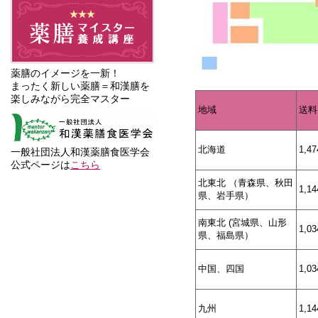
薬膳のイメージを一新！
まったく新しい薬膳＝和漢膳を
楽しみながら完全マスター
地域
送料
北海道
1,4
一般社団法人和漢薬膳食医学会
公式ページは
こちら
北東北 （青森県、秋田
1,1
県、岩手県）
南東北 (宮城県、山形
1,0
県、福島県）
中国、四国
1,0
九州
1,1