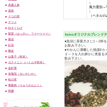
↓
高麗人参
風力選別→
真珠
↓
（ペタルの
クコの実
ナツメ
白きくらげ
髪菜（はっさい、ファーツァイ）
keicoオリジナルブレン
菊花
●急須に茶葉大さじ1～2杯
お飲み下さい。
紅花
●やかんに沸騰した熱湯6カ
陳皮
２～３を入れ静かに煮返る火
山査子（粉末）
飲み下さい。
ヨクイニン（ハトムギ粉末）
金針菜
攻瑰花（まいかいか）
松の実
竜眼肉（りゅうがんにく）
阿膠