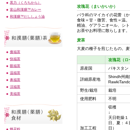
黒力（くろちから）
攻瑰花（まいかいか）
富山和漢膳™カレー
バラ科のマイカイの花蕾（か
和漢膳™だししょう油
食味＝甘・微苦、食性＝温。
精油、ゲアラニオール、シト
お茶やお料理に散らします。
麦茶
大麦の種子を煎じたもの。麦
痩福茶
快福茶
攻瑰花（ロ
眼福茶
原産国
パキスタン
温福茶
Shindh州南部
詳細原産地
鼻福茶
RawkiTand
涼福茶
野生/栽培
栽培
美福茶
使用肥料
不明
収穫
↓
天日乾燥１
日、夏：４
加工工程
日）
蜂花粉