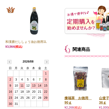
和漢膳だししょう油お徳用1L
¥3,564
(税込)
関連商品
2026/08
日
月
火
水
木
金
土
1
2
3
4
5
6
7
8
9
10
11
12
13
14
15
16
17
18
19
20
21
22
痩福茶 お徳用
山査
23
24
25
26
27
28
29
90ｇ
36ｇ
30
31
¥2,268
(税込)
¥1,000