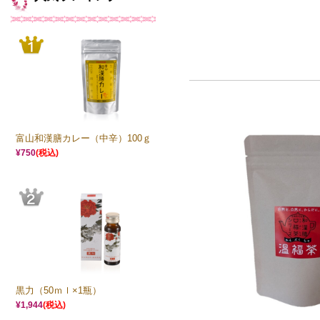
富山和漢膳カレー（中辛）100ｇ
¥750
(税込)
黒力（50ｍｌ×1瓶）
¥1,944
(税込)