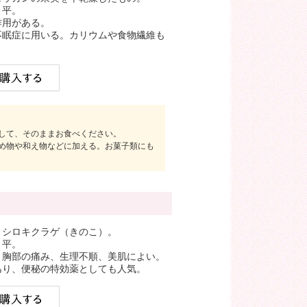
＝平。
作用がある。
不眠症に用いる。カリウムや食物繊維も
して、そのままお食べください。
め物や和え物などに加える。お菓子類にも
。シロキクラゲ（きのこ）。
＝平。
、胸部の痛み、生理不順、美肌によい。
あり、便秘の特効薬としても人気。