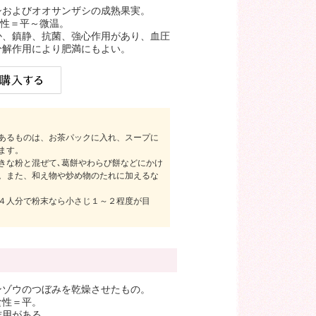
シおよびオオサンザシの成熟果実。
食性＝平～微温。
か、鎮静、抗菌、強心作用があり、血圧
分解作用により肥満にもよい。
あるものは、お茶パックに入れ、スープに
ます。
きな粉と混ぜて､葛餅やわらび餅などにかけ
。また、和え物や炒め物のたれに加えるな
４人分で粉末なら小さじ１～２程度が目
ンゾウのつぼみを乾燥させたもの。
食性＝平。
作用がある。