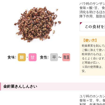
バラ科のサンザ
食味＝酸･甘。 
消化を助けるほ
降下作用、脂肪
【使い方】
乾燥果実を刻んで
ご飯に加えて使い
粉末状のものは、
るとよく合います
ど用途が広い。
１回の使用量は、
安。
金針菜きんしんさい
ユリ科のホンカ
食味＝甘、辛。
利尿、血液浄化