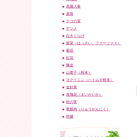
高麗人参
真珠
クコの実
ナツメ
白きくらげ
髪菜（はっさい、ファーツァイ）
菊花
紅花
陳皮
山査子（粉末）
ヨクイニン（ハトムギ粉末）
金針菜
攻瑰花（まいかいか）
松の実
竜眼肉（りゅうがんにく）
阿膠