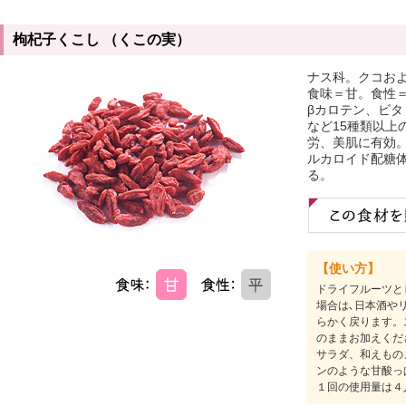
枸杞子くこし （くこの実）
ナス科。クコお
食味＝甘。食性
βカロテン、ビ
など15種類以上
労、美肌に有効
ルカロイド配糖
る。
【使い方】
ドライフルーツと
場合は､日本酒や
らかく戻ります。
のままお加えくだ
サラダ、和えもの
ンのような甘酸っ
１回の使用量は４