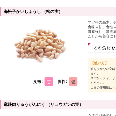
海松子かいしょうし （松の実）
マツ科の高木、
食味＝甘。食性
滋養強壮、滋潤
ことから美容に
【使い方】
油をひかない空鍋
ます。
スパゲッティ、サ
ください。
１回の使用量は４
竜眼肉りゅうがんにく （リュウガンの実）
ムクロジ科のリ