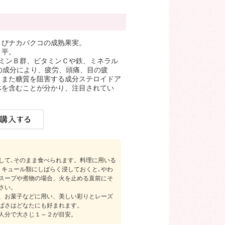
よびナカバクコの成熟果実。
＝平。
タミンＢ群、ビタミンＣや鉄、ミネラル
の成分により、疲労、頭痛、目の疲
。また糖質を阻害する成分ステロイドア
体を含むことが分かり、注目されてい
して､そのまま食べられます。料理に用いる
リキュール類にしばらく浸しておくと､やわ
スープや煮物の場合、火を止める直前にそ
さい。
、お菓子などに用い、美しい彩りとレーズ
ぱさはどなたにも好まれます。
人分で大さじ１～２が目安。