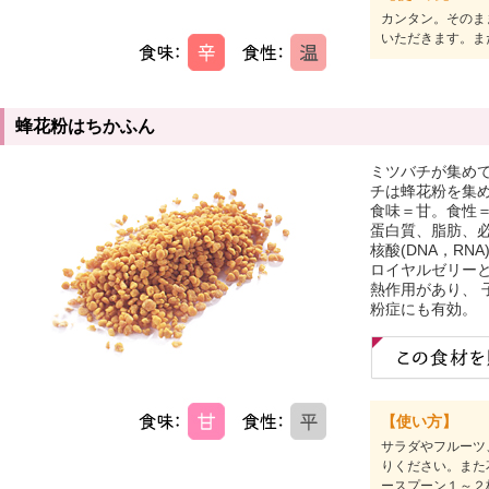
カンタン。そのま
いただきます。ま
蜂花粉はちかふん
ミツバチが集め
チは蜂花粉を集
食味＝甘。食性
蛋白質、脂肪、
核酸(DNA，R
ロイヤルゼリー
熱作用があり、 
粉症にも有効。
【使い方】
サラダやフルーツ
りください。また
ースプーン１～２