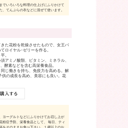
までいろいろな料理の仕上げにふりかけて
た、てんぷらの衣などに混ぜて使います。
てきた花粉を乾燥させたもので、女王バ
めてロイヤル･ゼリーを作る。
＝平。
必須アミノ酸類、ビタミン、ミネラル、
NA)、酵素などを含む高栄養食品。
と同じ働きを持ち、免疫力を高める。解
子供の成長を高め、美容にも良い。花
、ヨーグルトなどにふりかけてお召し上が
花粉症予防、栄養食品として、 毎日、ティ
杯をそのままお食べ下さい。１歳以上のお