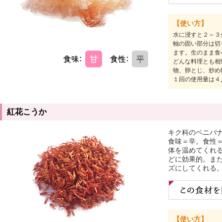
【使い方】
水に浸すと２～３
軸の固い部分は切
ます。生のまま食
どんな料理とも相
物、卵とじ、炒め
１回の使用量は４
紅花こうか
キク科のベニバ
食味＝辛。食性
体を温めてくれ
どに効果的。ま
ズにしてくれる。
【使い方】