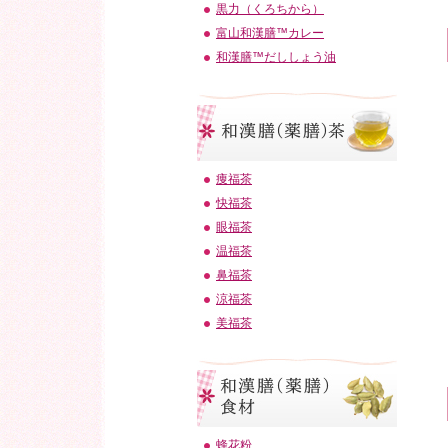
黒力（くろちから）
富山和漢膳™カレー
和漢膳™だししょう油
痩福茶
快福茶
眼福茶
温福茶
鼻福茶
涼福茶
美福茶
蜂花粉