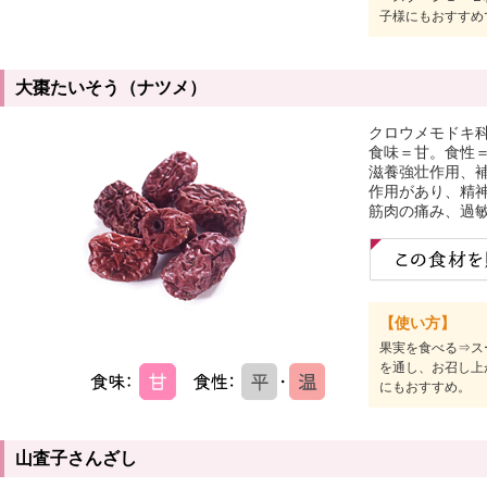
子様にもおすすめ
大棗たいそう（ナツメ）
クロウメモドキ
食味＝甘。食性
滋養強壮作用、
作用があり、精神
筋肉の痛み、過
【使い方】
果実を食べる⇒ス
を通し、お召し上
にもおすすめ。
山査子さんざし