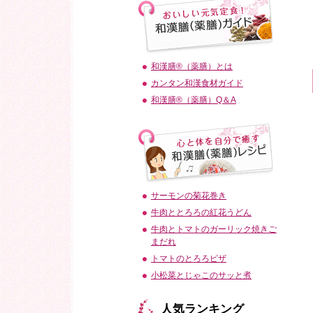
和漢膳®（薬膳）とは
カンタン和漢食材ガイド
和漢膳®（薬膳）Q＆A
サーモンの菊花巻き
牛肉ととろろの紅花うどん
牛肉とトマトのガーリック焼きご
まだれ
トマトのとろろピザ
小松菜とじゃこのサッと煮
人気ランキング