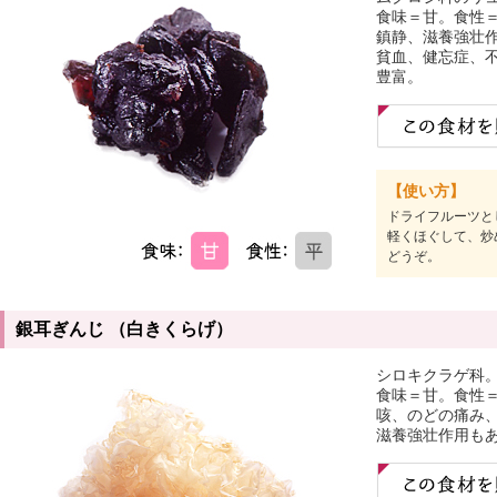
食味＝甘。食性
鎮静、滋養強壮
貧血、健忘症、
豊富。
【使い方】
ドライフルーツと
軽くほぐして、炒
どうぞ。
銀耳ぎんじ （白きくらげ）
シロキクラゲ科
食味＝甘。食性
咳、のどの痛み
滋養強壮作用も