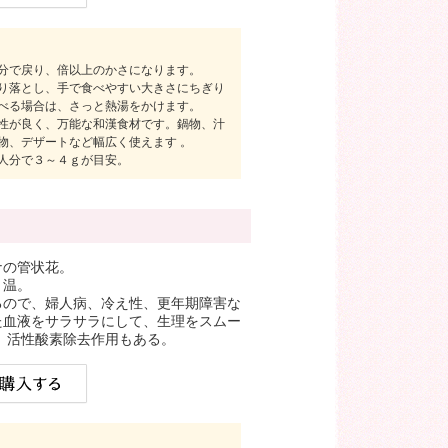
分で戻り、倍以上のかさになります。
り落とし、手で食べやすい大きさにちぎり
べる場合は、さっと熱湯をかけます。
性が良く、万能な和漢食材です。鍋物、汁
物、デザートなど幅広く使えます 。
人分で３～４ｇが目安。
ナの管状花。
＝温。
るので、婦人病、冷え性、更年期障害な
た血液をサラサラにして、生理をスムー
 活性酸素除去作用もある。