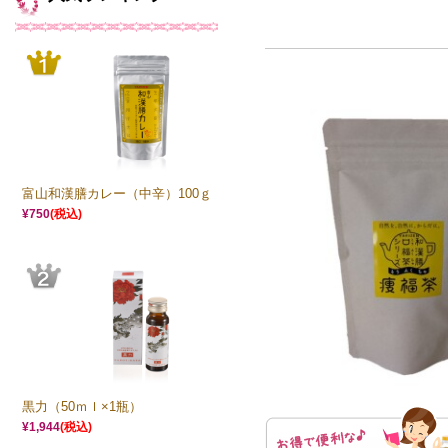
富山和漢膳カレー（中辛）100ｇ
¥750
(税込)
黒力（50ｍｌ×1瓶）
¥1,944
(税込)