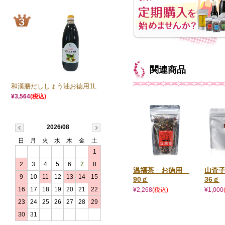
関連商品
和漢膳だししょう油お徳用1L
¥3,564
(税込)
2026/08
日
月
火
水
木
金
土
1
2
3
4
5
6
7
8
温福茶 お徳用
山査
9
10
11
12
13
14
15
90ｇ
36ｇ
16
17
18
19
20
21
22
¥2,268
(税込)
¥1,000
23
24
25
26
27
28
29
30
31