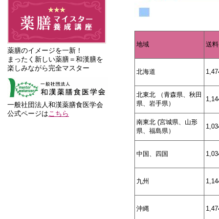
地域
送料
薬膳のイメージを一新！
まったく新しい薬膳＝和漢膳を
楽しみながら完全マスター
北海道
1,4
北東北 （青森県、秋田
1,1
県、岩手県）
一般社団法人和漢薬膳食医学会
公式ページは
こちら
南東北 (宮城県、山形
1,0
県、福島県）
中国、四国
1,0
九州
1,1
沖縄
1,4