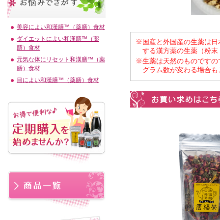
美容によい和漢膳™（薬膳）食材
ダイエットによい和漢膳™（薬
※国産と外国産の生薬は日
膳）食材
する漢方薬の生薬（粉末
元気な体にリセット和漢膳™（薬
※生薬は天然のものですの
膳）食材
グラム数が変わる場合も
目によい和漢膳™（薬膳）食材