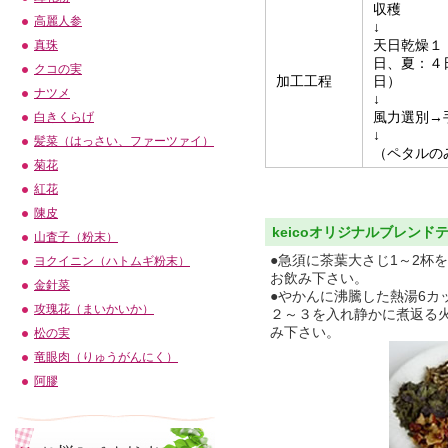
収穫
高麗人参
↓
天日乾燥１
真珠
日、夏：４
クコの実
加工工程
日）
ナツメ
↓
風力選別→
白きくらげ
↓
髪菜（はっさい、ファーツァイ）
（ペタルの
菊花
紅花
陳皮
keicoオリジナルブレン
山査子（粉末）
●急須に茶葉大さじ1～2杯
ヨクイニン（ハトムギ粉末）
お飲み下さい。
金針菜
●やかんに沸騰した熱湯6カ
攻瑰花（まいかいか）
２～３を入れ静かに煮返る
み下さい。
松の実
竜眼肉（りゅうがんにく）
阿膠