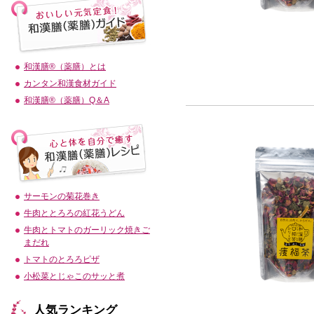
和漢膳®（薬膳）とは
カンタン和漢食材ガイド
和漢膳®（薬膳）Q＆A
サーモンの菊花巻き
牛肉ととろろの紅花うどん
牛肉とトマトのガーリック焼きご
まだれ
トマトのとろろピザ
小松菜とじゃこのサッと煮
人気ランキング