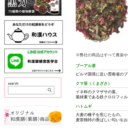
※弊社の商品はすべて農薬や
プーアル茶
ビルマ国境に近い雲南省のプ
クマ笹（くまざさ）
イネ科のクマザサの葉。
葉緑素である鉄クロロフィル
ハトムギ
大麦の種子を煎じたもの。
麦茶独特の香ばしい匂いをお