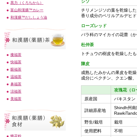
シソ
黒力（くろちから）
チリメンジソの葉を乾燥した
富山和漢膳™カレー
香り成分のペリルアルデヒド
和漢膳™だししょう油
ローズレッド
バラ科のマイカイの花蕾（か
杜仲茶
トチュウの樹皮を乾燥したも
痩福茶
快福茶
陳皮
眼福茶
成熟したみかんの果皮を乾燥
温福茶
成分にペクチン、クエン酸、
鼻福茶
攻瑰花（ロ
涼福茶
原産国
パキスタン
美福茶
Shindh州南部
詳細原産地
RawkiTand
野生/栽培
栽培
使用肥料
不明
蜂花粉