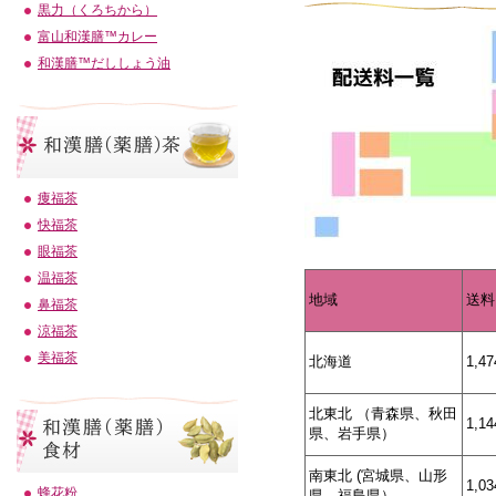
黒力（くろちから）
富山和漢膳™カレー
和漢膳™だししょう油
痩福茶
快福茶
眼福茶
温福茶
地域
送料
鼻福茶
涼福茶
美福茶
北海道
1,4
北東北 （青森県、秋田
1,1
県、岩手県）
南東北 (宮城県、山形
1,0
蜂花粉
県、福島県）