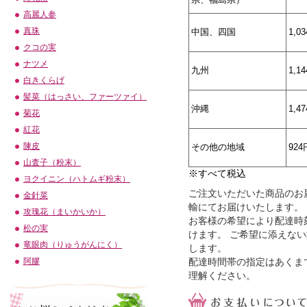
高麗人参
真珠
中国、四国
1,0
クコの実
ナツメ
九州
1,1
白きくらげ
髪菜（はっさい、ファーツァイ）
沖縄
1,4
菊花
紅花
陳皮
その他の地域
924
山査子（粉末）
※すべて税込
ヨクイニン（ハトムギ粉末）
ご注文いただいた商品のお
金針菜
輸にてお届けいたします。
攻瑰花（まいかいか）
お客様の希望により配達時
松の実
けます。 ご希望に添えな
竜眼肉（りゅうがんにく）
します。
配達時間帯の指定はあくま
阿膠
理解ください。