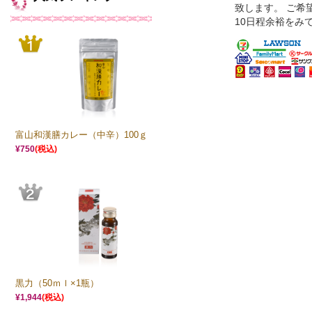
致します。 ご希
10日程余裕をみ
富山和漢膳カレー（中辛）100ｇ
¥750
(税込)
黒力（50ｍｌ×1瓶）
¥1,944
(税込)