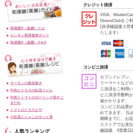
クレジット決済
VISA、MasterC
DinersClub
(決済確認後３営
和漢膳®（薬膳）とは
たします）
カンタン和漢食材ガイド
和漢膳®（薬膳）Q＆A
コンビニ決済
セブンイレブン
リーマートなどの
サーモンの菊花巻き
ニ決済をご利用
牛肉ととろろの紅花うどん
ビニ決済手数料が
牛肉とトマトのガーリック焼きご
途かかります。
まだれ
コンビニ払込票が
トマトのとろろピザ
れてきます。 払
小松菜とじゃこのサッと煮
期限までに、お
スストアでお支
確認後、3営業日
人気ランキング