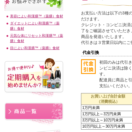
お支払い方法は以下の3種
美容によい和漢膳™（薬膳）食材
だけます。
ダイエットによい和漢膳™（薬
クレジット・コンビニ決済
膳）食材
了をご確認させていただき
元気な体にリセット和漢膳™（薬
商品を発送いたします。
膳）食材
代引きは３営業日以内にご
目によい和漢膳™（薬膳）食材
代金引換
初回のみは代引
ンビニ決済は除
す。
配達員に商品と
支払いください
お買い上げ合計金額
（消費税込）
1万円未満
1万円以上～3万円未満
3万円以上～10万円未満
10万円以上～30万円未満